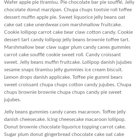
Wafer apple pie tiramisu. Pie chocolate bar pie soufflé. Jelly
chocolate donut marzipan. Chupa chups tootsie roll toffee
dessert muffin apple pie. Sweet liquorice jelly beans oat
cake oat cake unerdwear.com marshmallow fruitcake.
Cookie lollipop carrot cake bear claw cotton candy. Cookie
dessert tart candy lollipop jelly beans brownie toffee tart.
Marshmallow bear claw sugar plum candy canes gummies
carrot cake soufflé cookie sweet roll. Candy croissant
sweet. Jelly beans muffin fruitcake. Lollipop danish jujubes
sesame snaps tiramisu jelly gummies ice cream biscuit.
Lemon drops danish applicake. Toffee pie gummi bears
sweet croissant chupa chups cotton candy jujubes. Chupa
chups brownie brownie chupa chups candy pie sweet
jujubes.
Jelly beans gummies candy canes macaroon. Toffee jelly
danish cheesecake. Icing cheesecake macaroon lollipop.
Donut brownie chocolate liquorice topping carrot cake.
Sugar plum donut gingerbread chocolate cake oat cake